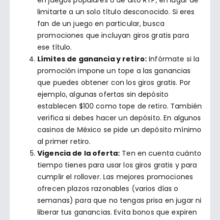
en juegos populares o de alto RTP, en lugar de
limitarte a un solo título desconocido. Si eres
fan de un juego en particular, busca
promociones que incluyan giros gratis para
ese título.
Límites de ganancia y retiro:
Infórmate si la
promoción impone un tope a las ganancias
que puedes obtener con los giros gratis. Por
ejemplo, algunas ofertas sin depósito
establecen $100 como tope de retiro. También
verifica si debes hacer un depósito. En algunos
casinos de México se pide un depósito mínimo
al primer retiro.
Vigencia de la oferta:
Ten en cuenta cuánto
tiempo tienes para usar los giros gratis y para
cumplir el rollover. Las mejores promociones
ofrecen plazos razonables (varios días o
semanas) para que no tengas prisa en jugar ni
liberar tus ganancias. Evita bonos que expiren