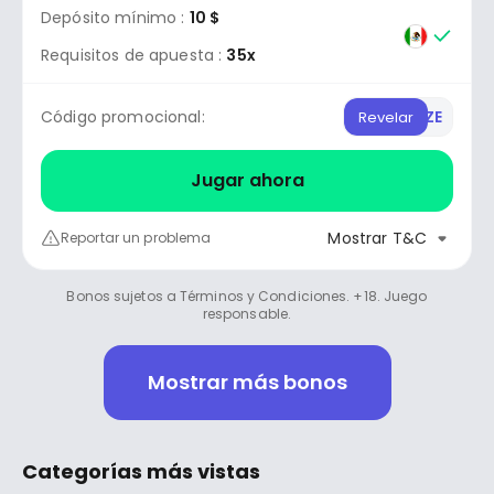
Depósito mínimo :
10 $
Requisitos de apuesta :
35x
Código promocional:
ANALYZER
Jugar ahora
Reportar un problema
Bonos sujetos a Términos y Condiciones. +18. Juego
responsable.
Mostrar más bonos
Categorías más vistas