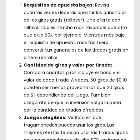
Requisitos de apuesta bajos:
Revisa
cuántas veces deberás apostar las ganancias
de los giros gratis (rollover). Una oferta con
rollover 20x es mucho más favorable que otra
que exija 50x, por ejemplo. Mientras más bajo
el requisito de apuesta, más fácil será
convertir tus ganancias de las tiradas gratis en
dinero retirable.
Cantidad de giros y valor por tirada:
Compara cuántos giros incluye el bono y el
valor de cada tirada. A veces, 50 giros de $0.10
pueden ser menos provechosos que 20 giros
de $1, dependiendo del juego. También
asegúrate de que la inversión valga la pena
por la cantidad de tiradas ofrecidas.
Juegos elegibles:
Verifica en qué
tragamonedas puedes usar los giros. Las
mejores ofertas te dejan usar las tiradas gratis