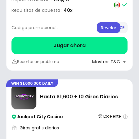
Requisitos de apuesta :
40x
Código promocional:
ANALYZER
Jugar ahora
Reportar un problema
WIN $1,000,000 DAILY
Hasta $1,600 + 10 Giros Diarios
🏆 Excelente
Jackpot City Casino
Giros gratis diarios