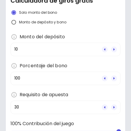
Calculadora de giros gratis
Solo monto del bono
Monto de depósito y bono
Monto del depósito
Porcentaje del bono
Requisito de apuesta
100
% Contribución del juego