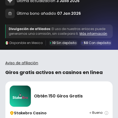
Última actualización
3 Julio 2026
Julio
2026
07
Último bono añadido
07 Jan 2026
Jan
2026
Divulgación de afiliados:
El uso de nuestros enlaces puede
generarnos una comisión, sin coste para ti.
Más información
Disponible en Mexico
10
Sin depósito
50
Con depósito
Aviso de afiliación
Giros gratis activos en casinos en línea
Obtén 150 Giros Gratis
⭐ Bueno
Stakebro Casino