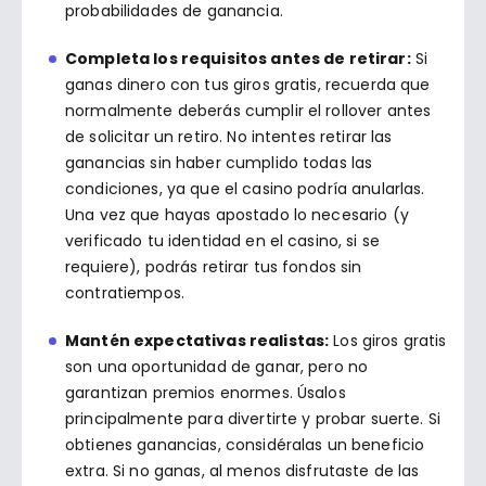
probabilidades de ganancia.
Completa los requisitos antes de retirar:
Si
ganas dinero con tus giros gratis, recuerda que
normalmente deberás cumplir el rollover antes
de solicitar un retiro. No intentes retirar las
ganancias sin haber cumplido todas las
condiciones, ya que el casino podría anularlas.
Una vez que hayas apostado lo necesario (y
verificado tu identidad en el casino, si se
requiere), podrás retirar tus fondos sin
contratiempos.
Mantén expectativas realistas:
Los giros gratis
son una oportunidad de ganar, pero no
garantizan premios enormes. Úsalos
principalmente para divertirte y probar suerte. Si
obtienes ganancias, considéralas un beneficio
extra. Si no ganas, al menos disfrutaste de las