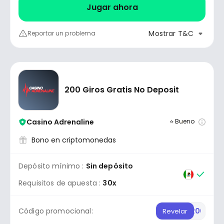
Jugar ahora
Reportar un problema
200 Giros Gratis No Deposit
⭐ Bueno
Casino Adrenaline
Bono en criptomonedas
Depósito mínimo :
Sin depósito
Requisitos de apuesta :
30x
Código promocional:
ANALYZER200