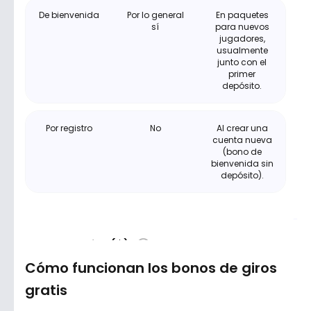
De bienvenida
Por lo general
En paquetes
Requisitos de apuesta
sí
para nuevos
jugadores,
Sin apuestas
Bajo (1–20x)
usualmente
junto con el
primer
Medio (20–40x)
Alto (40–70x)
depósito.
Por registro
No
Al crear una
Bono igualado (%)
cuenta nueva
(bono de
Hasta 100%
100–200%
200–300%
bienvenida sin
depósito).
300%+
Valor por giro ($)
Cómo funcionan los bonos de giros
0–0.10
0.11–0.20
0.21-0.40
0.41-1
gratis
Más de $1