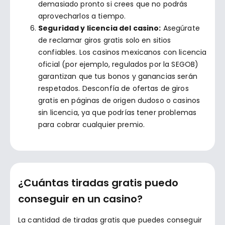
demasiado pronto si crees que no podrás
aprovecharlos a tiempo.
Seguridad y licencia del casino:
Asegúrate
de reclamar giros gratis solo en sitios
confiables. Los casinos mexicanos con licencia
oficial (por ejemplo, regulados por la SEGOB)
garantizan que tus bonos y ganancias serán
respetados. Desconfía de ofertas de giros
gratis en páginas de origen dudoso o casinos
sin licencia, ya que podrías tener problemas
para cobrar cualquier premio.
¿Cuántas tiradas gratis puedo
conseguir en un casino?
La cantidad de tiradas gratis que puedes conseguir