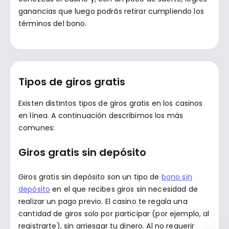
ganancias que luego podrás retirar cumpliendo los
términos del bono.
Tipos de giros gratis
Existen distintos tipos de giros gratis en los casinos
en línea. A continuación describimos los más
comunes:
Giros gratis sin depósito
Giros gratis sin depósito son un tipo de
bono sin
depósito
en el que recibes giros sin necesidad de
realizar un pago previo. El casino te regala una
cantidad de giros solo por participar (por ejemplo, al
registrarte), sin arriesgar tu dinero. Al no requerir