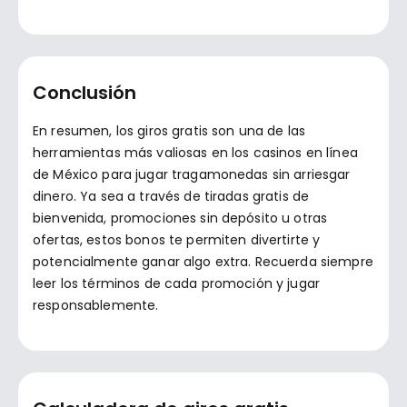
Conclusión
En resumen, los giros gratis son una de las
herramientas más valiosas en los casinos en línea
de México para jugar tragamonedas sin arriesgar
dinero. Ya sea a través de tiradas gratis de
bienvenida, promociones sin depósito u otras
ofertas, estos bonos te permiten divertirte y
potencialmente ganar algo extra. Recuerda siempre
leer los términos de cada promoción y jugar
responsablemente.