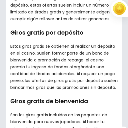
depósito, estas ofertas suelen incluir un número
limitado de tiradas gratis y generalmente exigen
cumplir algún rollover antes de retirar ganancias.
Giros gratis por depósito
Estos giros gratis se obtienen al realizar un depósito
en el casino. Suelen formar parte de un bono de
bienvenida o promoción de recarga: el casino
premia tu ingreso de fondos otorgándote una
cantidad de tiradas adicionales. Al requerir un pago
previo, las ofertas de giros gratis por depósito suelen
brindar más giros que las promociones sin depósito.
Giros gratis de bienvenida
Son los giros gratis incluidos en los paquetes de
bienvenida para nuevos jugadores. Al hacer tu