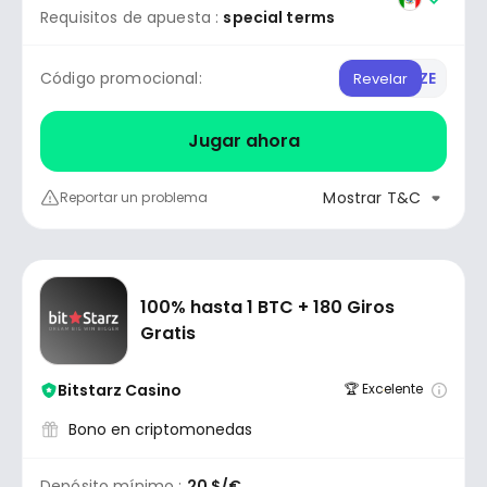
Requisitos de apuesta :
special terms
Código promocional:
ANALYZER
Jugar ahora
Reportar un problema
100% hasta 1 BTC + 180 Giros
Gratis
🏆 Excelente
Bitstarz Casino
Bono en criptomonedas
Depósito mínimo :
20 $/€