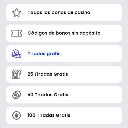
Todos los bonos de casino
Códigos de bonos sin depósito
Tiradas gratis
25 Tiradas Gratis
50 Tiradas Gratis
100 Tiradas Gratis