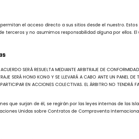
rmitan el acceso directo a sus sitios desde el nuestro. Estos
de terceros y no asumimos responsabilidad alguna por ellos. El 
as
TE ACUERDO SERÁ RESUELTA MEDIANTE ARBITRAJE DE CONFORMIDA
ITRAJE SERÁ HONG KONG Y SE LLEVARÁ A CABO ANTE UN PANEL DE
A PARTICIPAR EN ACCIONES COLECTIVAS. EL ÁRBITRO NO TENDR
nes que surjan de él, se regirán por las leyes internas de las I
aciones Unidas sobre Contratos de Compraventa Internacional