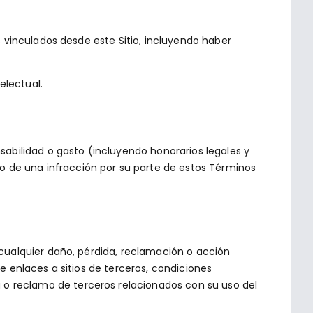
s vinculados desde este Sitio, incluyendo haber
electual.
bilidad o gasto (incluyendo honorarios legales y
 de una infracción por su parte de estos Términos
 cualquier daño, pérdida, reclamación o acción
e enlaces a sitios de terceros, condiciones
 o reclamo de terceros relacionados con su uso del