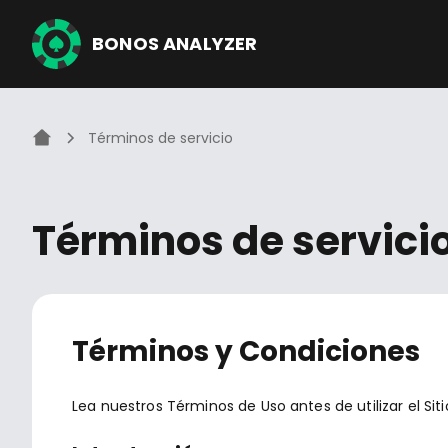
BONOS ANALYZER
Términos de servicio
Términos de servici
Términos y Condiciones
Lea nuestros Términos de Uso antes de utilizar el Siti