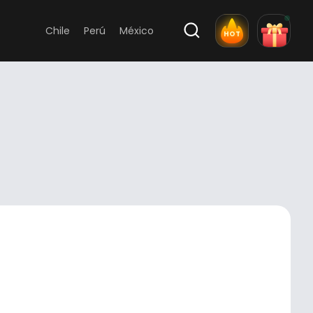
Chile
Perú
México
HOT