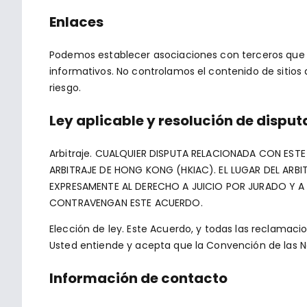
Enlaces
Podemos establecer asociaciones con terceros que pe
informativos. No controlamos el contenido de sitios 
riesgo.
Ley aplicable y resolución de disput
Arbitraje. CUALQUIER DISPUTA RELACIONADA CON ES
ARBITRAJE DE HONG KONG (HKIAC). EL LUGAR DEL ARB
EXPRESAMENTE AL DERECHO A JUICIO POR JURADO Y 
CONTRAVENGAN ESTE ACUERDO.
Elección de ley. Este Acuerdo, y todas las reclamacio
Usted entiende y acepta que la Convención de las N
Información de contacto