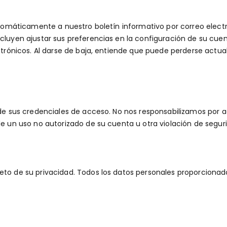
utomáticamente a nuestro boletín informativo por correo electr
cluyen ajustar sus preferencias en la configuración de su cu
trónicos. Al darse de baja, entiende que puede perderse actual
 de sus credenciales de acceso. No nos responsabilizamos por
e un uso no autorizado de su cuenta u otra violación de segur
to de su privacidad. Todos los datos personales proporcionad