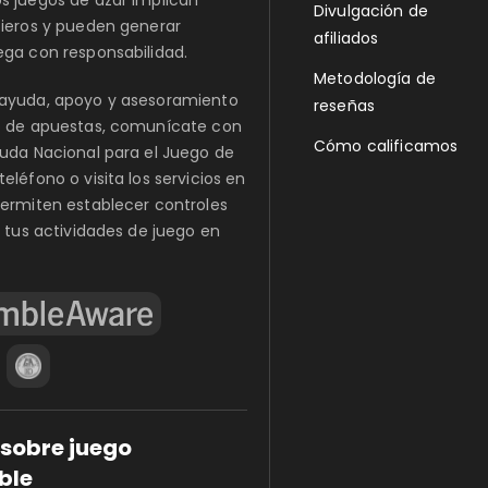
Divulgación de
cieros y pueden generar
afiliados
ega con responsabilidad.
Metodología de
 ayuda, apoyo y asesoramiento
reseñas
go de apuestas, comunícate con
Cómo calificamos
yuda Nacional para el Juego de
eléfono o visita los servicios en
permiten establecer controles
r tus actividades de juego en
sobre juego
ble