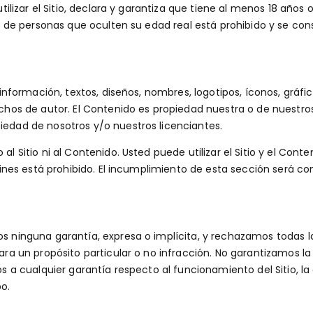
tilizar el Sitio, declara y garantiza que tiene al menos 18 años
 o de personas que oculten su edad real está prohibido y se con
 información, textos, diseños, nombres, logotipos, íconos, gráf
chos de autor. El Contenido es propiedad nuestra o de nuestros
iedad de nosotros y/o nuestros licenciantes.
al Sitio ni al Contenido. Usted puede utilizar el Sitio y el Co
 fines está prohibido. El incumplimiento de esta sección será c
s ninguna garantía, expresa o implícita, y rechazamos todas la
ra un propósito particular o no infracción. No garantizamos la 
s a cualquier garantía respecto al funcionamiento del Sitio, la 
po.