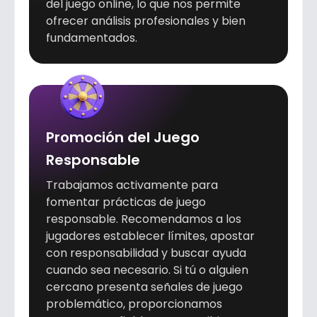
del juego online, lo que nos permite
ofrecer análisis profesionales y bien
fundamentados.
Promoción del Juego
Responsable
Trabajamos activamente para
fomentar prácticas de juego
responsable. Recomendamos a los
jugadores establecer límites, apostar
con responsabilidad y buscar ayuda
cuando sea necesario. Si tú o alguien
cercano presenta señales de juego
problemático, proporcionamos