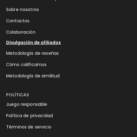
Sobre nosotros
Contactos
Colaboración
Divulgación de afiliados
Metodología de reseñas
Cómo calificamos
Metodología de similitud
POLÍTICAS
Juego responsable
Política de privacidad
Términos de servicio