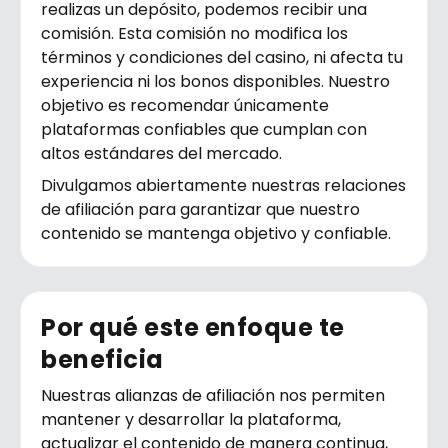
realizas un depósito, podemos recibir una
comisión. Esta comisión no modifica los
términos y condiciones del casino, ni afecta tu
experiencia ni los bonos disponibles. Nuestro
objetivo es recomendar únicamente
plataformas confiables que cumplan con
altos estándares del mercado.
Divulgamos abiertamente nuestras relaciones
de afiliación para garantizar que nuestro
contenido se mantenga objetivo y confiable.
Por qué este enfoque te
beneficia
Nuestras alianzas de afiliación nos permiten
mantener y desarrollar la plataforma,
actualizar el contenido de manera continua,